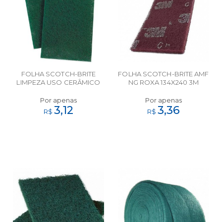
FOLHA SCOTCH-BRITE
FOLHA SCOTCH-BRITE AMF
LIMPEZA USO CERÂMICO
NG ROXA 134X240 3M
FINO 134X240 3M
Por apenas
Por apenas
3,12
3,36
R$
R$