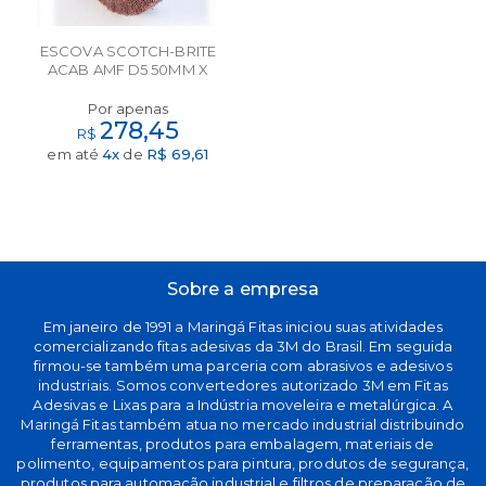
ESCOVA SCOTCH-BRITE
ACAB AMF D5 50MM X
150MM 3M
Por apenas
278,45
R$
em até
4x
de
R$ 69,61
Sobre a empresa
Em janeiro de 1991 a Maringá Fitas iniciou suas atividades
comercializando fitas adesivas da 3M do Brasil. Em seguida
firmou-se também uma parceria com abrasivos e adesivos
industriais. Somos convertedores autorizado 3M em Fitas
Adesivas e Lixas para a Indústria moveleira e metalúrgica. A
Maringá Fitas também atua no mercado industrial distribuindo
ferramentas, produtos para embalagem, materiais de
polimento, equipamentos para pintura, produtos de segurança,
produtos para automação industrial e filtros de preparação de