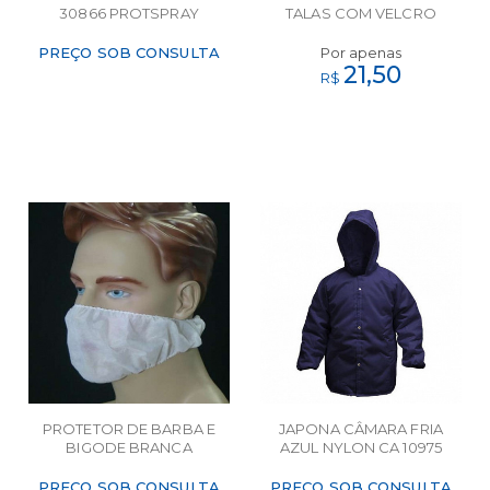
30866 PROTSPRAY
TALAS COM VELCRO
CA44234 JOG
PREÇO SOB CONSULTA
Por apenas
21,50
R$
PROTETOR DE BARBA E
JAPONA CÂMARA FRIA
BIGODE BRANCA
AZUL NYLON CA 10975
TAMANHO G 100 UNIDADES
MAICOL
JARC DESC
PREÇO SOB CONSULTA
PREÇO SOB CONSULTA