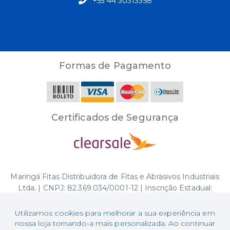
+55 44 30313358
Formas de Pagamento
Certificados de Segurança
Maringá Fitas Distribuidora de Fitas e Abrasivos Industriais
Ltda. | CNPJ: 82.369.034/0001-12 | Inscrição Estadual:
70115619-63
Endereço: Av. Brasil, 1592 - Zona 03, Maringá/PR, 87050-
Utilizamos cookies para melhorar a sua experiência em
000
nossa loja tornando-a mais personalizada. Ao continuar