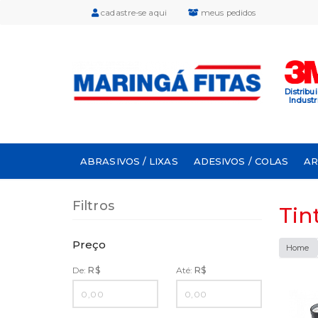
cadastre-se aqui
meus pedidos
Distribu
Industr
ABRASIVOS / LIXAS
ADESIVOS / COLAS
A
Filtros
Tin
Preço
Home
De:
R$
Até:
R$