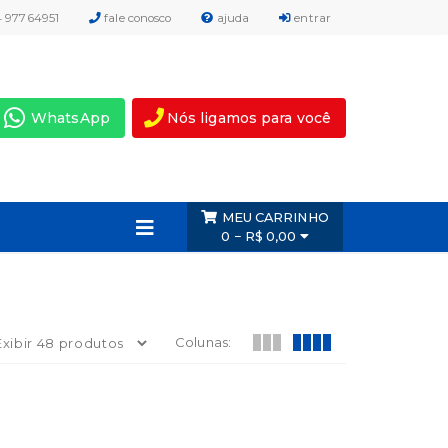
4 97764951
fale conosco
ajuda
entrar
WhatsApp
Nós ligamos para você
MEU CARRINHO
0 − R$ 0,00
Colunas: