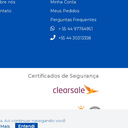
bre nós
Minha Conta
ntato
Meus Pedidos
Perguntas Frequentes
+ 55 44 97764951
+55 44 30313358
Certificados de Segurança
/0001-12 | Inscrição
ada. Ao continuar navegando você
 Mais
.
Entendi