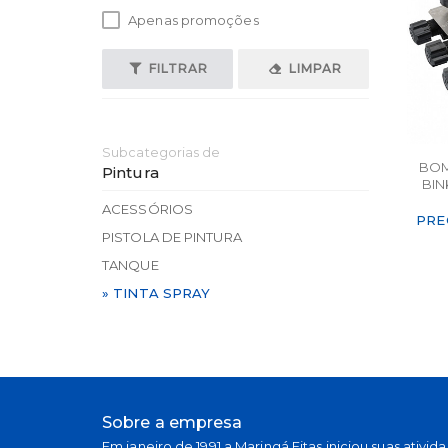
Apenas promoções
FILTRAR
LIMPAR
Subcategorias de
BOM
Pintura
BIN
ACESSÓRIOS
PRE
PISTOLA DE PINTURA
TANQUE
» TINTA SPRAY
Sobre a empresa
Em janeiro de 1991 a Maringá Fitas iniciou suas ativid