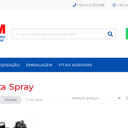
+55 44 30313358
+ 55 4
idor
ial
RQUEAÇÃO
EMBALAGEM
FITAS ADESIVAS
ta Spray
Pintura
Tinta Spray