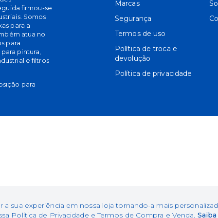
Marcas
So
seguida firmou-se
striais. Somos
Segurança
Co
xas para a
Termos de uso
também atua no
os para
Política de troca e
ara pintura,
devolução
strial e filtros
Política de privacidade
osição para
ibuidora de Fitas e Abrasivos Industriais Ltda. | CNPJ: 82.369.034
Estadual: 70115619-63
r a sua experiência em nossa loja tornando-a mais personaliz
Endereço: Av. Brasil, 1592 - Zona 03, Maringá/PR, 87050-000
a Política de Privacidade e Termos de Compra e Venda.
Saiba