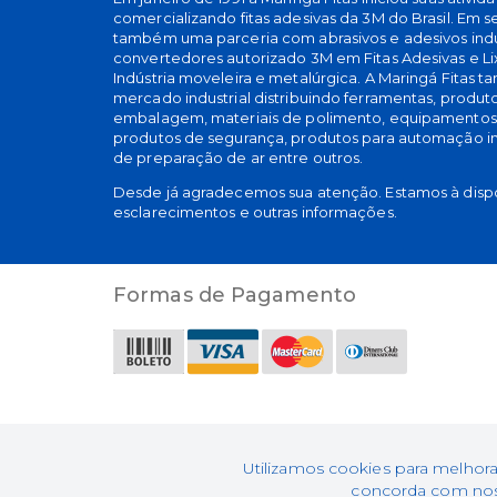
comercializando fitas adesivas da 3M do Brasil. Em 
também uma parceria com abrasivos e adesivos indu
convertedores autorizado 3M em Fitas Adesivas e Li
Indústria moveleira e metalúrgica. A Maringá Fitas 
mercado industrial distribuindo ferramentas, produt
embalagem, materiais de polimento, equipamentos p
produtos de segurança, produtos para automação indu
de preparação de ar entre outros.
Desde já agradecemos sua atenção. Estamos à disp
esclarecimentos e outras informações.
Formas de Pagamento
Maringá Fitas Distr
Utilizamos cookies para melhora
concorda com noss